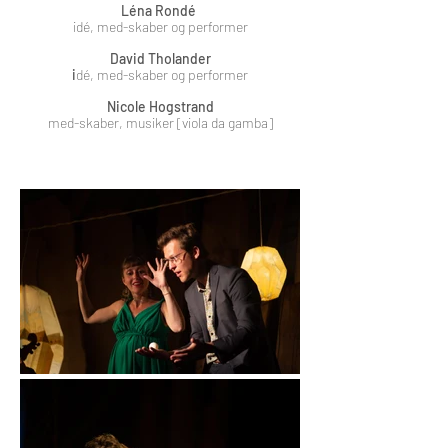
Léna Rondé
idé, med-skaber og performer
David Tholander
i
dé, med-skaber og performer
Nicole Hogstrand
med-skaber, musiker [viola da gamba]