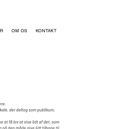
ER
OM OS
KONTAKT
vre.
 lokale, der deltog som publikum,
at få lov at vise lidt af det, som
 på den måde give lidt tilbage til