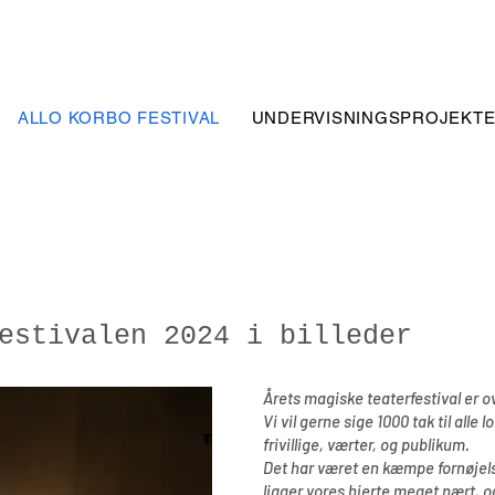
ALLO KORBO FESTIVAL
UNDERVISNINGSPROJEKT
estivalen 2024 i billeder
Årets magiske teaterfestival er o
Vi vil gerne sige 1000 tak til alle
frivillige, værter, og publikum.
Det har været en kæmpe fornøjelse 
ligger vores hjerte meget nært, og