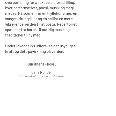
overbevisning for at skabe en forestilling,
hvor performativer, poesi, musik og magi
mødes. På scenen får en tryllekunstner, en
sanger-skuespiller og en cellist en mere
vibrerende verden til at opstå. Repertoiret
spænder fra barok til nutidig musik og
traditionel til ny magi.
Under levende lys udforskes det usynliges
kraft og dets påvirkning på verden.
Kunstnerisk hold :
Léna Rondé
idé, med-skaber og performer
David Tholander
idé, med-skaber og performer
Claus Kaarsgaard
med-skaber, musiker [cello]
Nils P. Munk
outside eye